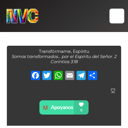
Skip
to
content
Transfórmame, Espíritu
Somos transformados... por el Espíritu del Señor. 2
Corintios 3:18
Facebook
Twitter
WhatsApp
Email
Telegra
Compa