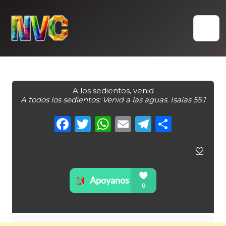
Skip
to
content
A los sedientos, venid
A todos los sedientos: Venid a las aguas. Isaías 55:1
Facebook
Twitter
WhatsApp
Email
Telegra
Compa