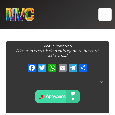
Skip
to
content
Por la mañana
Dios mío eres tú; de madrugada te buscaré.
Salmo 63:1
Facebook
Twitter
WhatsApp
Email
Telegra
Compa