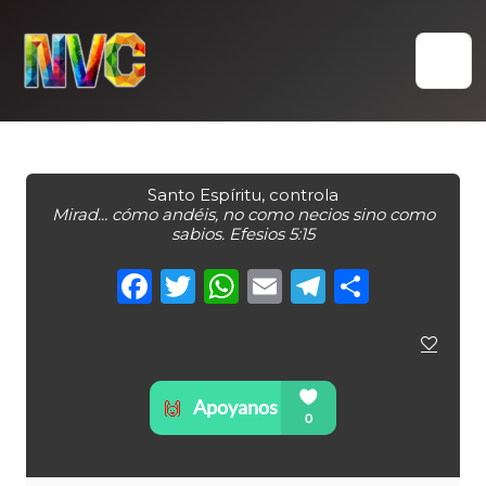
Skip
to
content
Santo Espíritu, controla
Mirad... cómo andéis, no como necios sino como
sabios. Efesios 5:15
Facebook
Twitter
WhatsApp
Email
Telegra
Compa