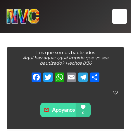
Skip
to
content
Los que somos bautizados
Aquí hay agua; ¿qué impide que yo sea
bautizado? Hechos 8:36
Facebook
Twitter
WhatsApp
Email
Telegra
Compa