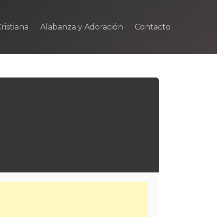
ristiana
Alabanza y Adoración
Contacto
m
rtir