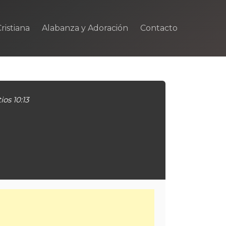
ristiana
Alabanza y Adoración
Contacto
ios 10:13
m
rtir