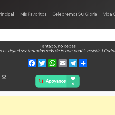
incipal
Mis Favoritos
Celebremos Su Gloria
Vida C
Tentado, no cedas
no os dejará ser tentados más de lo que podéis resistir. 1 Corint
Facebook
Twitter
WhatsApp
Email
Telegra
Compa