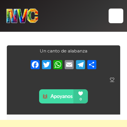
Skip
to
content
Un canto de alabanza
Facebook
Twitter
WhatsApp
Email
Telegra
Compa