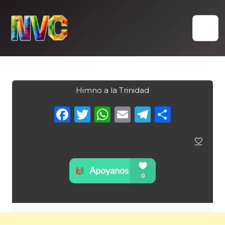
Skip
to
content
Himno a la Trinidad
Facebook
Twitter
WhatsApp
Email
Telegra
Compa