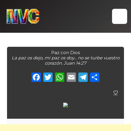
Skip
to
content
Paz con Dios
La paz os dejo, mi paz os doy... no se turbe vuestro
corazón. Juan 14:27
Facebook
Twitter
WhatsApp
Email
Telegra
Compa