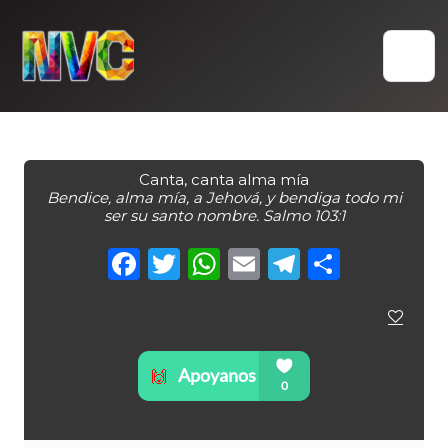
Skip
to
content
Canta, canta alma mía
Bendice, alma mía, a Jehová, y bendiga todo mi
ser su santo nombre. Salmo 103:1
Facebook
Twitter
WhatsApp
Email
Telegra
Compa