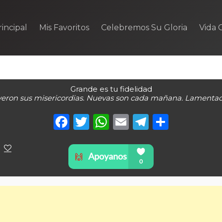
incipal
Mis Favoritos
Celebremos Su Gloria
Vida C
Grande es tu fidelidad
eron sus misericordias. Nuevas son cada mañana. Lamentaci
Facebook
Twitter
WhatsApp
Email
Telegra
Compa