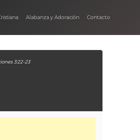
ristiana
Alabanza y Adoración
Contacto
ones 3:22-23
m
rtir