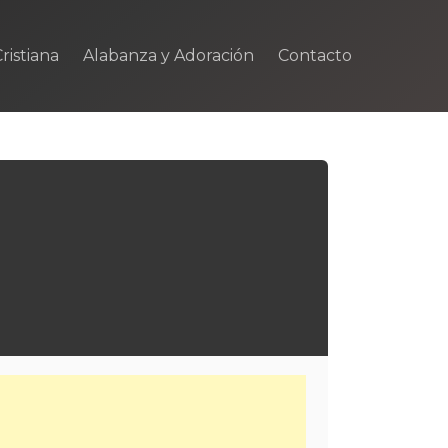
ristiana
Alabanza y Adoración
Contacto
m
rtir