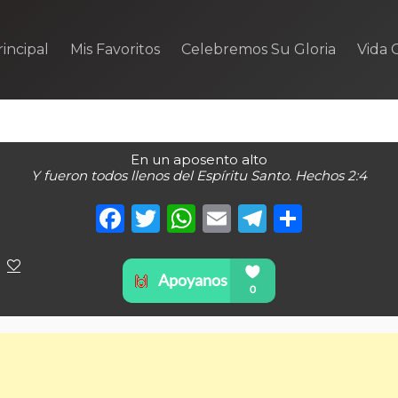
incipal
Mis Favoritos
Celebremos Su Gloria
Vida C
En un aposento alto
Y fueron todos llenos del Espíritu Santo. Hechos 2:4
Facebook
Twitter
WhatsApp
Email
Telegra
Compa