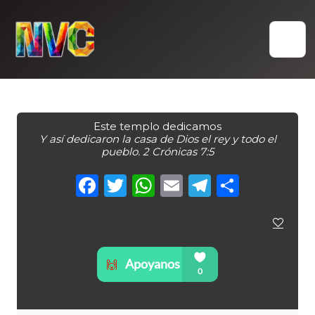
Skip
to
content
Este templo dedicamos
Y así dedicaron la casa de Dios el rey y todo el
pueblo. 2 Crónicas 7:5
Facebook
Twitter
WhatsApp
Email
Telegra
Compa