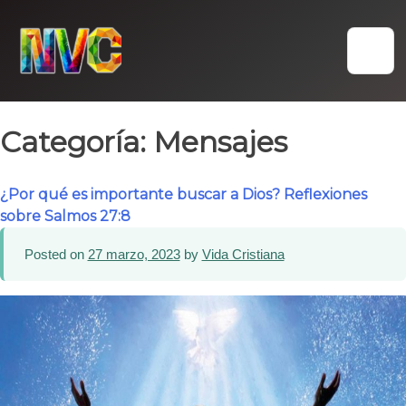
Skip
to
content
Categoría:
Mensajes
¿Por qué es importante buscar a Dios? Reflexiones
sobre Salmos 27:8
Posted on
27 marzo, 2023
by
Vida Cristiana