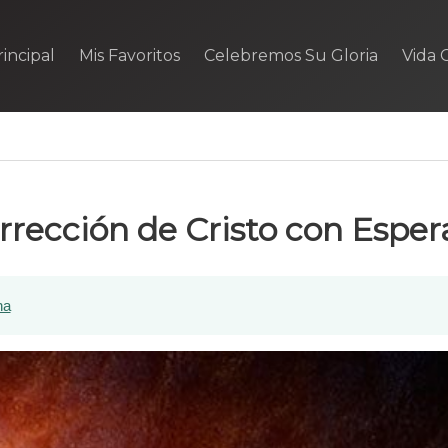
incipal
Mis Favoritos
Celebremos Su Gloria
Vida C
rrección de Cristo con Espe
na