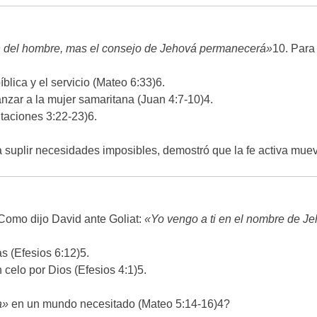
n del hombre, mas el consejo de Jehová permanecerá»
10
. Para
bíblica y el servicio (Mateo 6:33)
6
.
canzar a la mujer samaritana (Juan 4:7-10)
4
.
taciones 3:22-23)
6
.
ra suplir necesidades imposibles, demostró que la fe activa mu
. Como dijo David ante Goliat:
«Yo vengo a ti en el nombre de J
as (Efesios 6:12)
5
.
n celo por Dios (Efesios 4:1)
5
.
a»
en un mundo necesitado (Mateo 5:14-16)
4
?