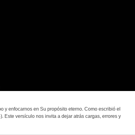
mbo y enfocarnos en Su propósito eterno. Como escribió el
. Este versículo nos invita a dejar atrás cargas, errores y