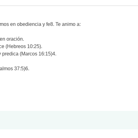
mos en obediencia y fe
8
. Te animo a:
en oración.
ece (Hebreos 10:25).
y predica (Marcos 16:15)
4
.
almos 37:5)
6
.