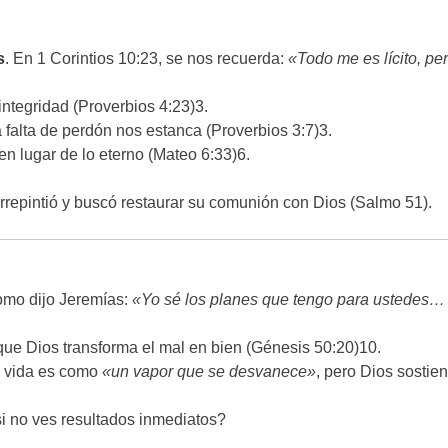
s
. En 1 Corintios 10:23, se nos recuerda:
«Todo me es lícito, pe
integridad (Proverbios 4:23)
3
.
 la falta de perdón nos estanca (Proverbios 3:7)
3
.
 en lugar de lo eterno (Mateo 6:33)
6
.
arrepintió y buscó restaurar su comunión con Dios (Salmo 51).
omo dijo Jeremías:
«Yo sé los planes que tengo para ustedes… 
 que Dios transforma el mal en bien (Génesis 50:20)
10
.
a vida es como
«un vapor que se desvanece»
, pero Dios sostie
si no ves resultados inmediatos?