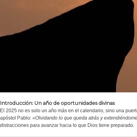
Introducción: Un año de oportunidades divinas
El 2025 no es solo un año más en el calendario, sino una puert
apóstol Pablo:
«Olvidando lo que queda atrás y extendiéndome 
distracciones para avanzar hacia lo que Dios tiene preparado.