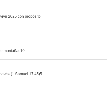
 vivir 2025 con propósito:
eve montañas
10
.
ehová»
(1 Samuel 17:45)
5
.