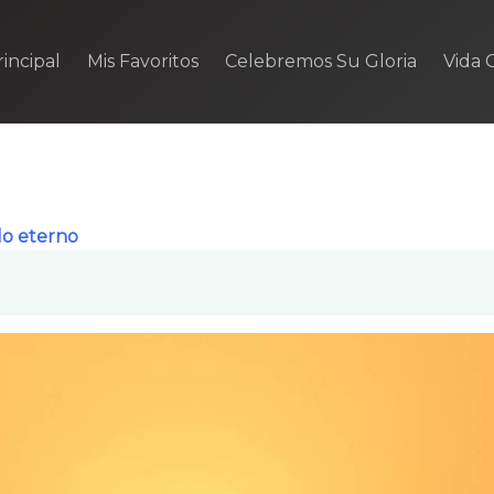
incipal
Mis Favoritos
Celebremos Su Gloria
Vida C
lo eterno