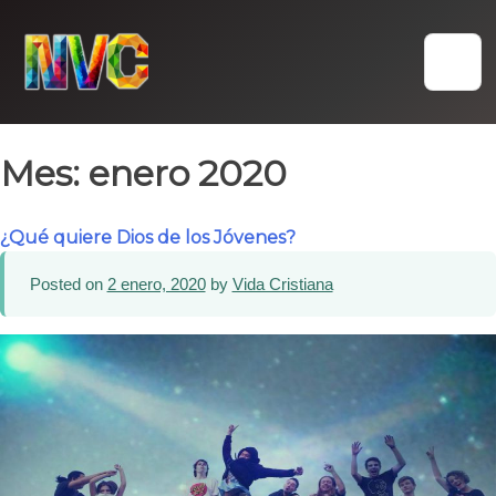
Skip
to
content
Mes:
enero 2020
¿Qué quiere Dios de los Jóvenes?
Posted on
2 enero, 2020
by
Vida Cristiana