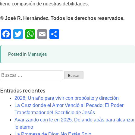
tiene compasión de nuestras debilidades.
© José R. Hernández. Todos los derechos reservados.
Facebook
Twitter
WhatsApp
Email
Compartir
Posted in
Mensajes
Buscar:
Entradas recientes
2026: Un año para vivir con propósito y dirección
La Cruz donde el Amor Venció al Pecado: El Poder
Transformador del Sacrificio de Jesús
Avanzando con fe en 2025: Dejando atrás para alcanzar
lo eterno
La Promesa de Dios: No Estás Solo