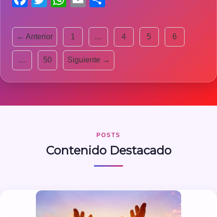
← Anterior
1
…
4
5
6
…
50
Siguiente →
POSTS
Contenido Destacado