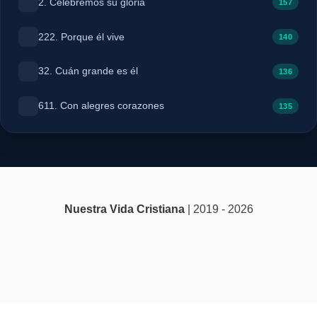
2. Celebremos su gloria
157
222. Porque él vive
140
32. Cuán grande es él
136
611. Con alegres corazones
135
Nuestra Vida Cristiana
| 2019 - 2026