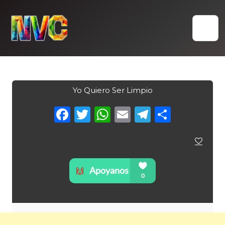
Skip
to
content
Yo Quiero Ser Limpio
Facebook
Twitter
WhatsApp
Email
Telegra
Compa