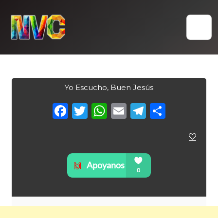
Skip
to
content
Yo Escucho, Buen Jesús
Facebook
Twitter
WhatsApp
Email
Telegra
Compa