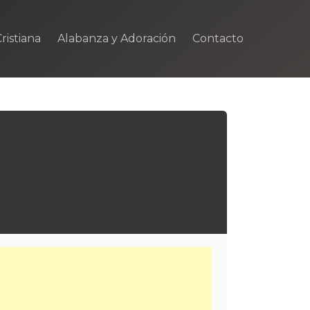
ristiana
Alabanza y Adoración
Contacto
m
rtir