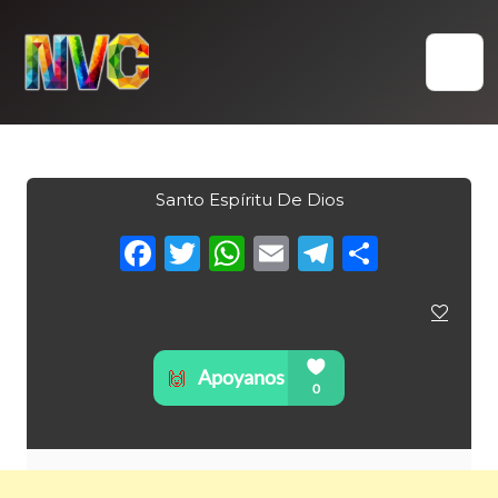
Skip
to
content
Santo Espíritu De Dios
Facebook
Twitter
WhatsApp
Email
Telegra
Compa