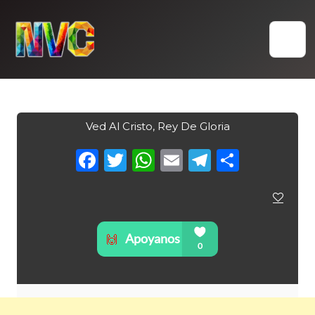
Skip
to
content
Ved Al Cristo, Rey De Gloria
Facebook
Twitter
WhatsApp
Email
Telegra
Compa