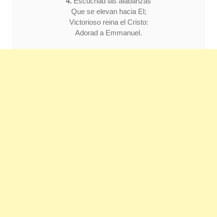
4.
Escuchad las alabanzas
Que se elevan hacia El;
Victorioso reina el Cristo:
Adorad a Emmanuel.