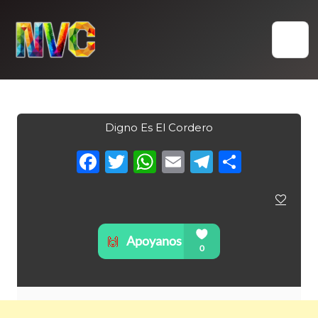
Skip
to
content
Digno Es El Cordero
Facebook
Twitter
WhatsApp
Email
Telegra
Compa