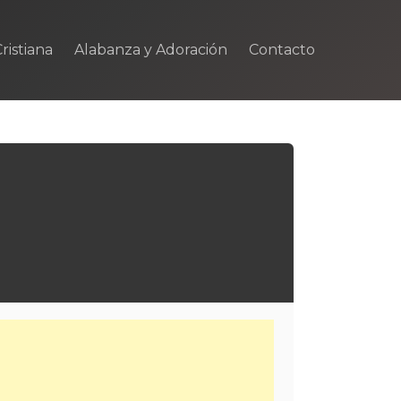
ristiana
Alabanza y Adoración
Contacto
m
rtir