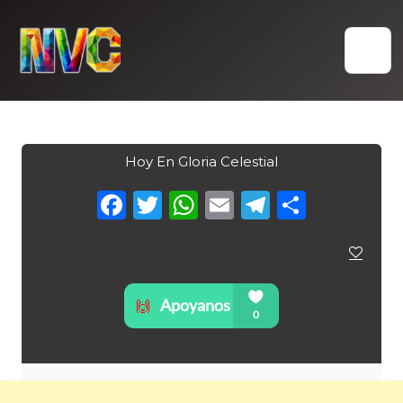
Skip
to
content
Hoy En Gloria Celestial
Facebook
Twitter
WhatsApp
Email
Telegra
Compa