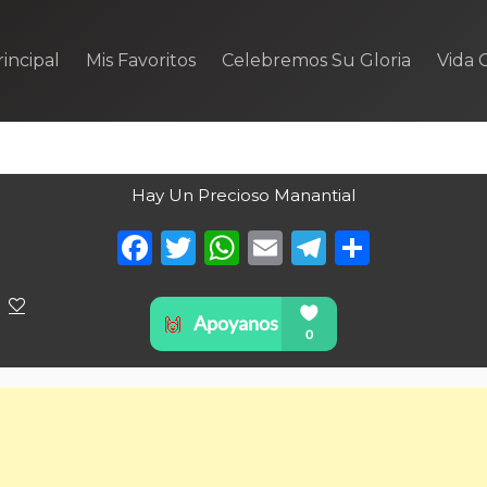
incipal
Mis Favoritos
Celebremos Su Gloria
Vida C
Hay Un Precioso Manantial
Facebook
Twitter
WhatsApp
Email
Telegra
Compa