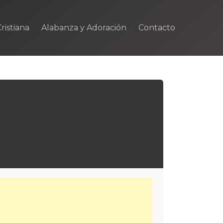
ristiana
Alabanza y Adoración
Contacto
m
rtir