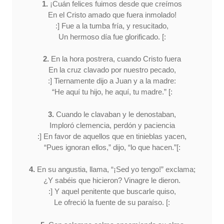
1.
¡Cuán felices fuimos desde que creímos
En el Cristo amado que fuera inmolado!
:] Fue a la tumba fría, y resucitado,
Un hermoso día fue glorificado. [:
2.
En la hora postrera, cuando Cristo fuera
En la cruz clavado por nuestro pecado,
:] Tiernamente dijo a Juan y a la madre:
“He aquí tu hijo, he aquí, tu madre.” [:
3.
Cuando le clavaban y le denostaban,
Imploró clemencia, perdón y paciencia
:] En favor de aquellos que en tinieblas yacen,
“Pues ignoran ellos,” dijo, “lo que hacen.”[:
4.
En su angustia, llama, “¡Sed yo tengo!” exclama;
¿Y sabéis que hicieron? Vinagre le dieron.
:] Y aquel penitente que buscarle quiso,
Le ofreció la fuente de su paraíso. [: