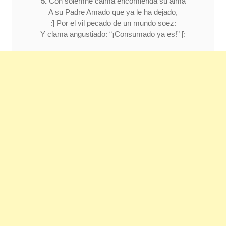
5.
Con solemne calma encomienda su alma
A su Padre Amado que ya le ha dejado,
:] Por el vil pecado de un mundo soez:
Y clama angustiado: “¡Consumado ya es!” [: