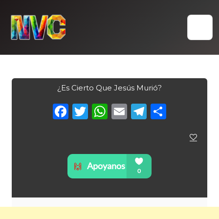
Skip
to
content
¿Es Cierto Que Jesús Murió?
Facebook
Twitter
WhatsApp
Email
Telegra
Compa