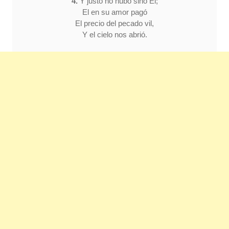
4.
Y justo no hubo sino El;
El en su amor pagó
El precio del pecado vil,
Y el cielo nos abrió.