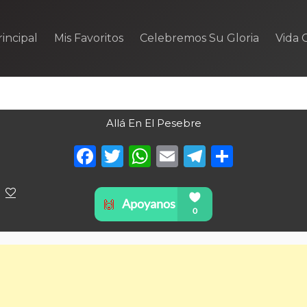
incipal
Mis Favoritos
Celebremos Su Gloria
Vida C
Allá En El Pesebre
Facebook
Twitter
WhatsApp
Email
Telegra
Compa