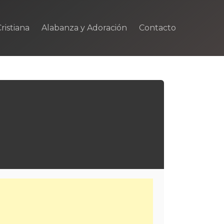
ristiana
Alabanza y Adoración
Contacto
m
rtir