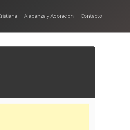
ristiana
Alabanza y Adoración
Contacto
m
rtir