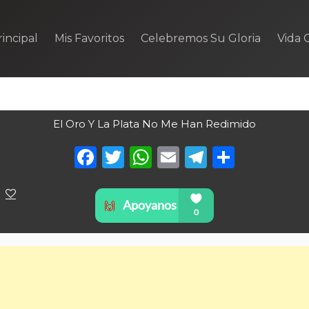
incipal
Mis Favoritos
Celebremos Su Gloria
Vida C
El Oro Y La Plata No Me Han Redimido
Facebook
Twitter
WhatsApp
Email
Telegra
Compa