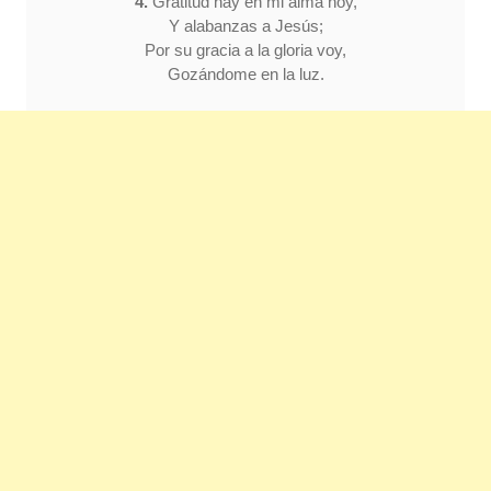
4.
Gratitud hay en mi alma hoy,
Y alabanzas a Jesús;
Por su gracia a la gloria voy,
Gozándome en la luz.