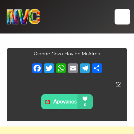
Skip
to
content
Grande Gozo Hay En Mi Alma
Facebook
Twitter
WhatsApp
Email
Telegra
Compa