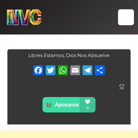
Skip
to
content
Libres Estamos, Dios Nos Absuelve
Facebook
Twitter
WhatsApp
Email
Telegra
Compa