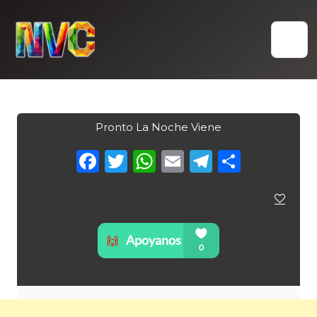
Skip
to
content
Pronto La Noche Viene
Facebook
Twitter
WhatsApp
Email
Telegra
Compa