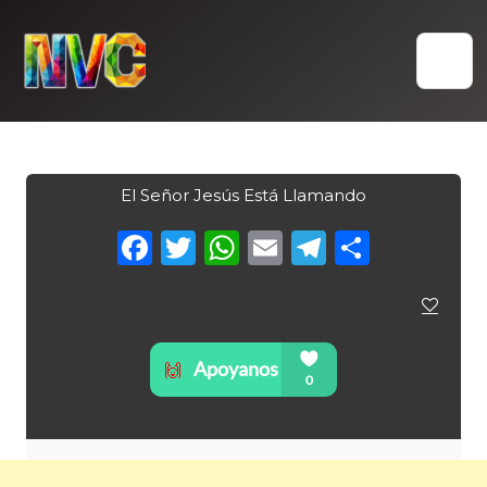
Skip
to
content
El Señor Jesús Está Llamando
Facebook
Twitter
WhatsApp
Email
Telegra
Compa