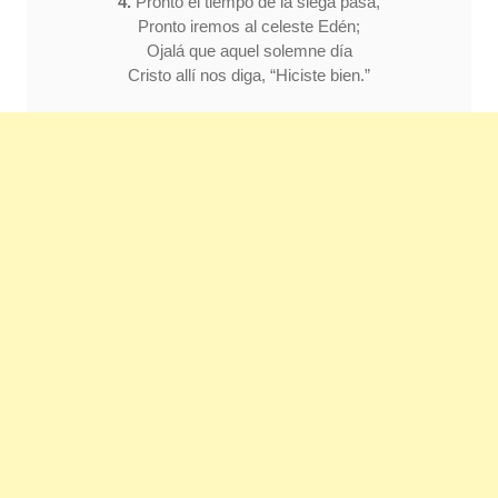
4.
Pronto el tiempo de la siega pasa,
Pronto iremos al celeste Edén;
Ojalá que aquel solemne día
Cristo allí nos diga, “Hiciste bien.”