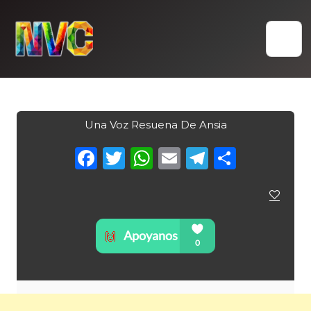
Skip
to
content
Una Voz Resuena De Ansia
Facebook
Twitter
WhatsApp
Email
Telegra
Compa