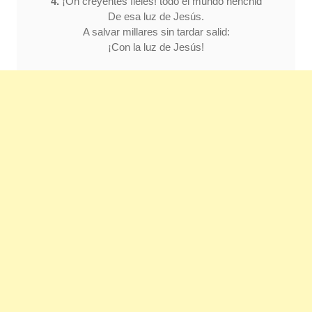
4.
¡Oh creyentes fieles! todo el mundo henchid
De esa luz de Jesús.
A salvar millares sin tardar salid:
¡Con la luz de Jesús!