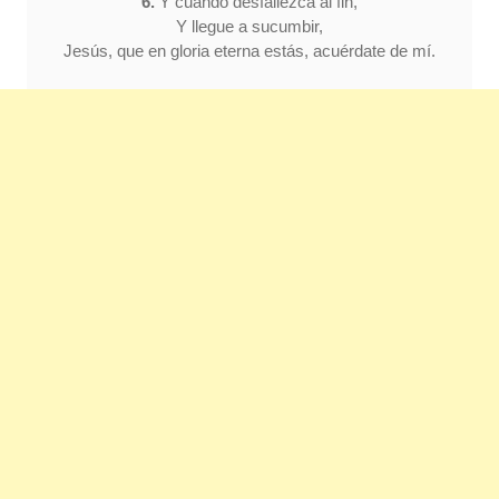
6.
Y cuando desfallezca al fin,
Y llegue a sucumbir,
Jesús, que en gloria eterna estás, acuérdate de mí.