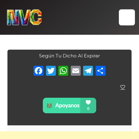
Skip
to
content
Según Tu Dicho Al Expirar
Facebook
Twitter
WhatsApp
Email
Telegra
Compa