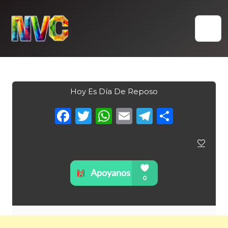
Skip
to
content
Hoy Es Día De Reposo
Facebook
Twitter
WhatsApp
Email
Telegra
Compa