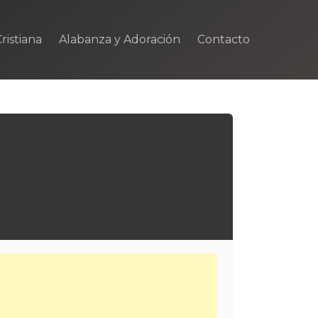
ristiana
Alabanza y Adoración
Contacto
m
rtir