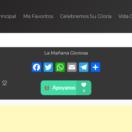
incipal
Mis Favoritos
Celebremos Su Gloria
Vida C
La Mañana Gloriosa
Facebook
Twitter
WhatsApp
Email
Telegra
Compa