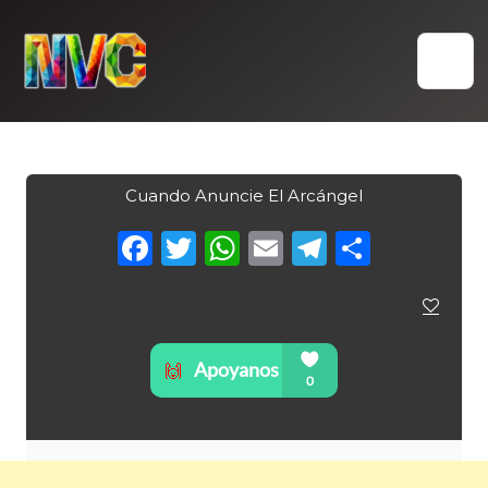
Skip
to
content
Cuando Anuncie El Arcángel
Facebook
Twitter
WhatsApp
Email
Telegra
Compa