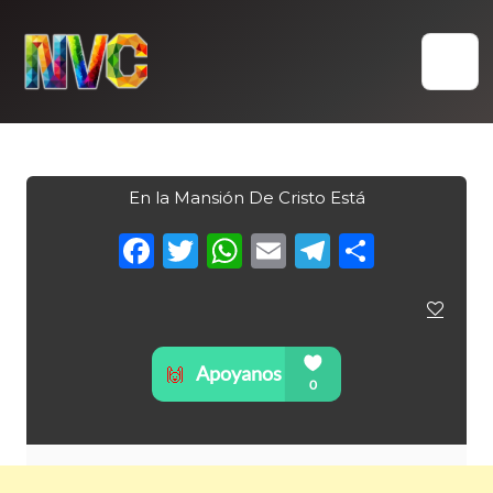
Skip
to
content
En la Mansión De Cristo Está
Facebook
Twitter
WhatsApp
Email
Telegra
Compa