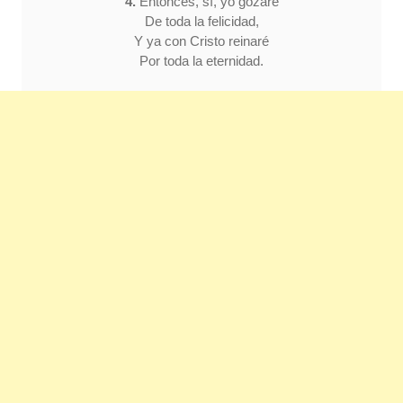
4.
Entonces, sí, yo gozaré
De toda la felicidad,
Y ya con Cristo reinaré
Por toda la eternidad.