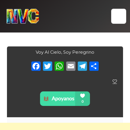
Skip
to
content
Voy Al Cielo, Soy Peregrino
Facebook
Twitter
WhatsApp
Email
Telegra
Compa