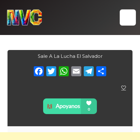
Skip
to
content
Sale A La Lucha El Salvador
Facebook
Twitter
WhatsApp
Email
Telegra
Compa