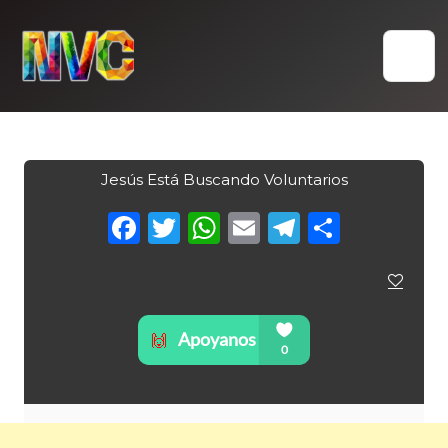
Skip
to
content
Jesús Está Buscando Voluntarios
Facebook
Twitter
WhatsApp
Email
Telegra
Compa