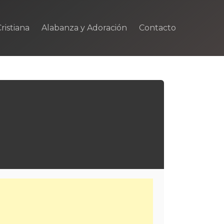
ristiana
Alabanza y Adoración
Contacto
m
rtir