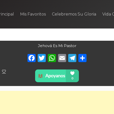
incipal
Mis Favoritos
Celebremos Su Gloria
Vida C
Jehová Es Mi Pastor
Facebook
Twitter
WhatsApp
Email
Telegra
Compa