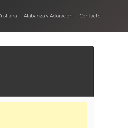
ristiana
Alabanza y Adoración
Contacto
m
rtir