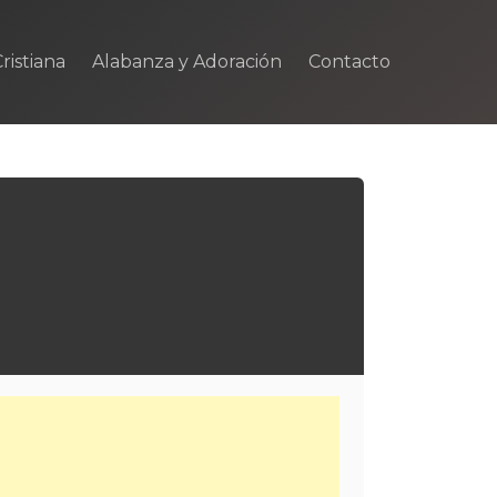
ristiana
Alabanza y Adoración
Contacto
m
rtir