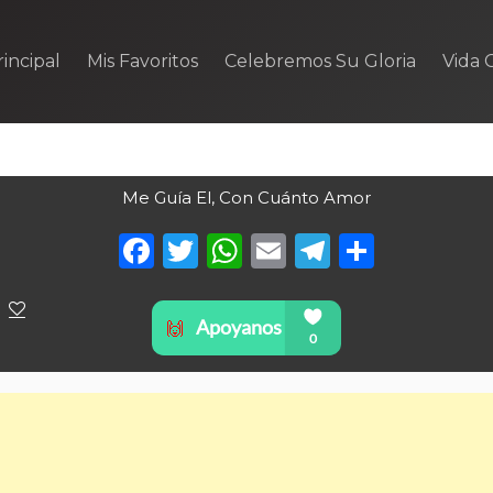
incipal
Mis Favoritos
Celebremos Su Gloria
Vida C
Me Guía El, Con Cuánto Amor
Facebook
Twitter
WhatsApp
Email
Telegra
Compa