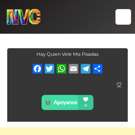
Skip
to
content
Hay Quien Vele Mis Pisadas
Facebook
Twitter
WhatsApp
Email
Telegra
Compa